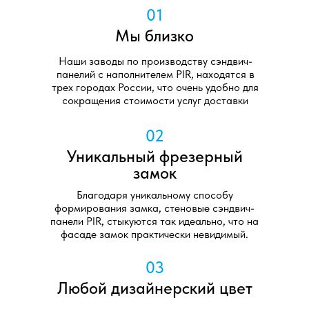
01
Мы близко
Наши заводы по производству сэндвич-
панелий с наполнителем PIR, находятся в
трех городах России, что очень удобно для
сокращения стоимости услуг доставки
02
Уникальный фрезерный
замок
Благодаря уникальному способу
формирования замка, стеновые сэндвич-
панели PIR, стыкуются так идеально, что на
фасаде замок практически невидимый.
Медицинские
Логистика и
центры
хранение
03
Спортивно-
Складское
Любой дизайнерский цвет
оздоровитель
здание
ный лагерь