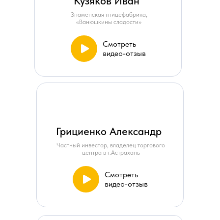
Кузяков Иван
Знаменская птицефабрика,
«Ванюшкины сладости»
Смотреть
видео-отзыв
Грициенко Александр
Частный инвестор, владелец торгового
центра в г.Астрахань
Смотреть
видео-отзыв